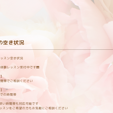
室
の空き状況
レッスン空き状況
体験レッスン受付中です🎹
日】
時間帯でご相談ください
日】
0までの時間帯
早い時間帯も対応可能です
レッスンをご希望の方もお気軽にご相談ください