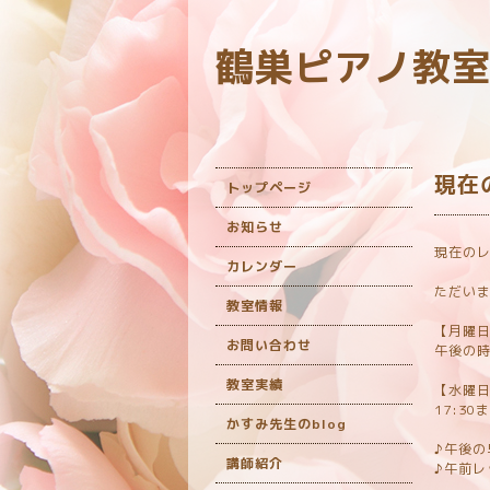
鶴巣ピアノ教
現在
トップページ
お知らせ
現在の
カレンダー
ただいま
教室情報
【月曜
お問い合わせ
午後の
教室実績
【水曜
17:3
かすみ先生のblog
♪午後の
講師紹介
♪午前