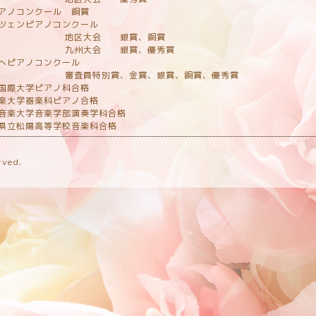
アノコンクール 銅賞
ツェンピアノコンクール
区大会 銀賞、銅賞
州大会 銀賞、優秀賞
しへピアノコンクール
員特別賞、金賞、銀賞、銅賞、優秀賞
国際大学ピアノ科合格
楽大学器楽科ピアノ合格
野音楽大学音楽学部演奏学科合格
島県立松陽高等学校音楽科合格
rved.