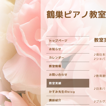
鶴巣ピアノ教
教室
トップページ
お知らせ
♪南日
カレンダー
♪ショパ
地区
教室情報
全
ア
お問い合わせ
♪教育
地
教室実績
全
♪日本
かすみ先生のblog
地区
全
講師紹介
♪ブルグ
地