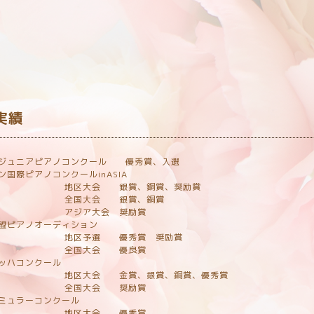
室
実績
本ジュニアピアノコンクール 優秀賞、入選
ン国際ピアノコンクールinASIA
大会 銀賞、銅賞、奨励賞
国大会 銀賞、銅賞
ジア大会 奨励賞
連盟ピアノオーディション
区予選 優秀賞 奨励賞
国大会 優良賞
バッハコンクール
大会 金賞、銀賞、銅賞、優秀賞
国大会 奨励賞
ミュラーコンクール
区大会 優秀賞