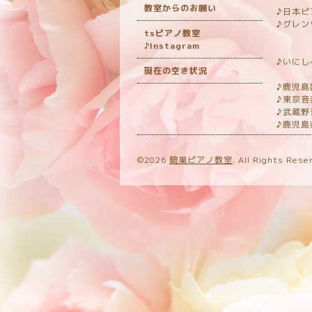
教室からのお願い
♪日本ピ
♪グレン
tsピアノ教室
地
♪Instagram
九
♪いに
現在の空き状況
審査
♪鹿児島
♪東京音
♪武蔵
♪鹿児
©2026
鶴巣ピアノ教室
. All Rights Rese